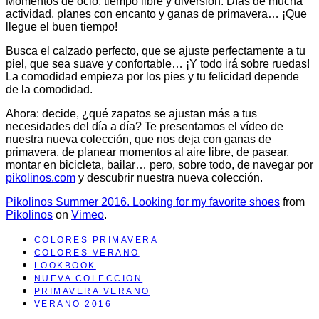
Momentos de ocio, tiempo libre y diversión. Días de mucha
actividad, planes con encanto y ganas de primavera… ¡Que
llegue el buen tiempo!
Busca el calzado perfecto, que se ajuste perfectamente a tu
piel, que sea suave y confortable… ¡Y todo irá sobre ruedas!
La comodidad empieza por los pies y tu felicidad depende
de la comodidad.
Ahora: decide, ¿qué zapatos se ajustan más a tus
necesidades del día a día? Te presentamos el vídeo de
nuestra nueva colección, que nos deja con ganas de
primavera, de planear momentos al aire libre, de pasear,
montar en bicicleta, bailar… pero, sobre todo, de navegar por
pikolinos.com
y descubrir nuestra nueva colección.
Pikolinos Summer 2016. Looking for my favorite shoes
from
Pikolinos
on
Vimeo
.
COLORES PRIMAVERA
COLORES VERANO
LOOKBOOK
NUEVA COLECCION
PRIMAVERA VERANO
VERANO 2016