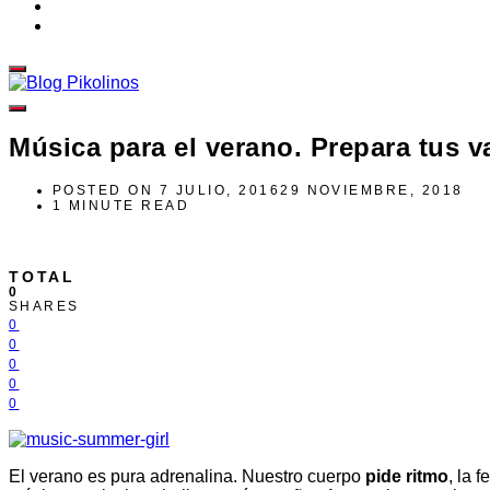
Música para el verano. Prepara tus v
POSTED ON
7 JULIO, 2016
29 NOVIEMBRE, 2018
1 MINUTE READ
TOTAL
0
SHARES
0
0
0
0
0
El verano es pura adrenalina. Nuestro cuerpo
pide ritmo
, la 