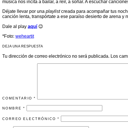
música nos incita a bailar, a reír, a soñar. A escuchar cancio
Déjate llevar por una
playlist
creada para acompañar tus noches 
canción lenta, transpórtate a ese paraíso desierto de arena y
Dale al play
aquí
😉
*Foto:
weheartit
DEJA UNA RESPUESTA
Tu dirección de correo electrónico no será publicada.
Los cam
COMENTARIO
*
NOMBRE
*
CORREO ELECTRÓNICO
*