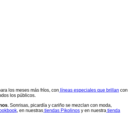
 para los meses más fríos, con
líneas especiales que brillan
con
odos los públicos.
inos
. Sonrisas, picardía y cariño se mezclan con moda,
lookbook
, en nuestras
tiendas Pikolinos
y en nuestra
tienda