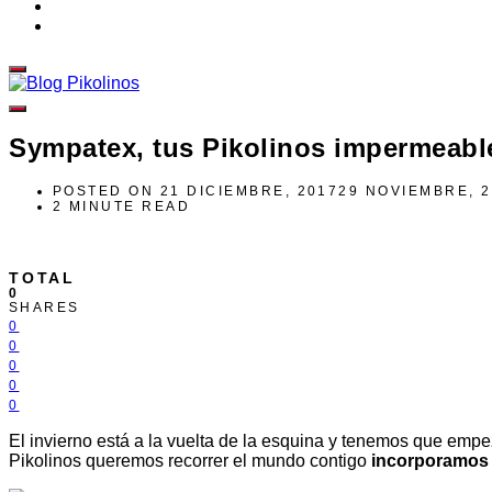
Sympatex, tus Pikolinos impermeabl
POSTED ON
21 DICIEMBRE, 2017
29 NOVIEMBRE, 
2 MINUTE READ
TOTAL
0
SHARES
0
0
0
0
0
El invierno está a la vuelta de la esquina y tenemos que empe
Pikolinos queremos recorrer el mundo contigo
incorporamos 